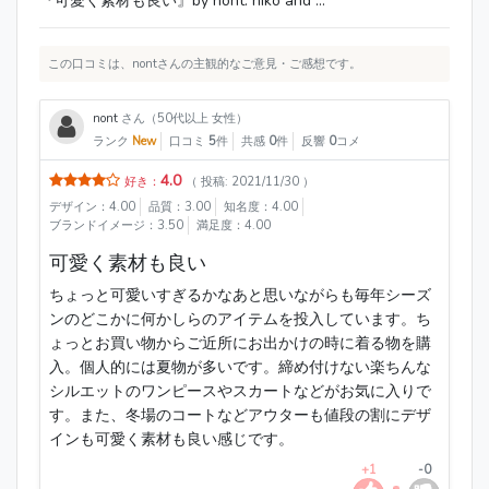
『可愛く素材も良い』by nont: niko and ...
この口コミは、nontさんの主観的なご意見・ご感想です。
nont
さん（50代以上 女性）
ランク
New
口コミ
5
件
共感
0
件
反響
0
コメ
4.0
好き：
（ 投稿: 2021/11/30 ）
デザイン：4.00
品質：3.00
知名度：4.00
ブランドイメージ：3.50
満足度：4.00
可愛く素材も良い
ちょっと可愛いすぎるかなあと思いながらも毎年シーズ
ンのどこかに何かしらのアイテムを投入しています。ち
ょっとお買い物からご近所にお出かけの時に着る物を購
入。個人的には夏物が多いです。締め付けない楽ちんな
シルエットのワンピースやスカートなどがお気に入りで
す。また、冬場のコートなどアウターも値段の割にデザ
インも可愛く素材も良い感じです。
+1
-0