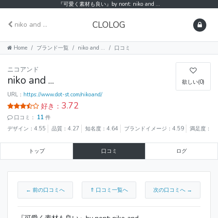
『可愛く素材も良い』by nont: niko and ...
CLOLOG
niko and ...
Home
ブランド一覧
niko and ...
口コミ
ニコアンド
niko and ...
欲しい(0)
URL：
https://www.dot-st.com/nikoand/
3.72
好き：
口コミ：
11
件
デザイン：4.55
品質：4.27
知名度：4.64
ブランドイメージ：4.59
満足度：4.
トップ
口コミ
ログ
← 前の口コミへ
⇑ 口コミ一覧へ
次の口コミへ →