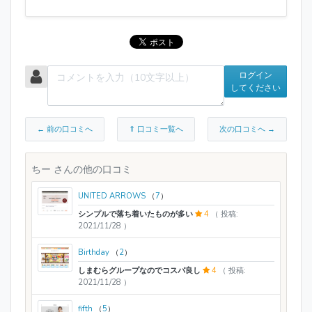
ログイン
してください
← 前の口コミへ
⇑ 口コミ一覧へ
次の口コミへ →
ちー さんの他の口コミ
UNITED ARROWS
（
7
）
シンプルで落ち着いたものが多い
4
（ 投稿:
2021/11/28 ）
Birthday
（
2
）
しまむらグループなのでコスパ良し
4
（ 投稿:
2021/11/28 ）
fifth
（
5
）