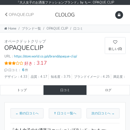
『大人女子のお洒落ファッションブランド』by ちー: OPAQUE.CLIP
CLOLOG
OPAQUE.CLIP
Home
ブランド一覧
OPAQUE.CLIP
口コミ
オペークドットクリップ
OPAQUE.CLIP
欲しい(0)
URL：
https://store.world.co.jp/s/brand/opaque-clip/
3.17
好き：
口コミ：
6
件
デザイン：4.33
品質：4.17
知名度：3.75
ブランドイメージ：4.25
満足度：4.
トップ
口コミ
ログ
← 前の口コミへ
⇑ 口コミ一覧へ
次の口コミへ →