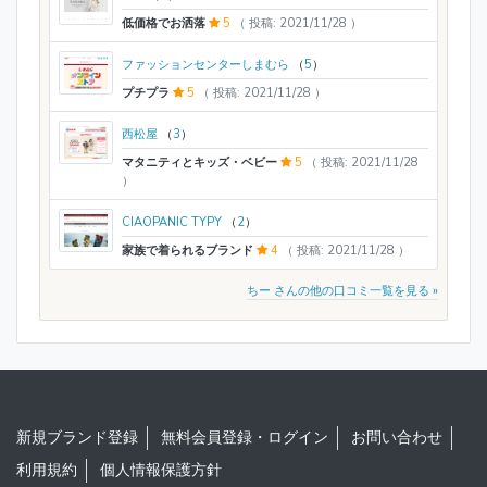
低価格でお洒落
5
（ 投稿: 2021/11/28 ）
ファッションセンターしまむら
（
5
）
プチプラ
5
（ 投稿: 2021/11/28 ）
西松屋
（
3
）
マタニティとキッズ・ベビー
5
（ 投稿: 2021/11/28
）
CIAOPANIC TYPY
（
2
）
家族で着られるブランド
4
（ 投稿: 2021/11/28 ）
ちー さんの他の口コミ一覧を見る »
新規ブランド登録
無料会員登録・ログイン
お問い合わせ
利用規約
個人情報保護方針