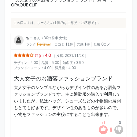
『大人女子のお洒落ファッションブランド』by ちー:
OPAQUE.CLIP
この口コミは、ちーさんの主観的なご意見・ご感想です。
ちー
さん（30代前半 女性）
ランク
Reviewer
口コミ
11
件
共感
1
件
反響
0
コメ
4.0
好き：
（ 投稿: 2021/11/28 ）
デザイン：4.00
品質：5.00
知名度：3.50
ブランドイメージ：4.00
満足度：4.00
大人女子のお洒落ファッションブランド
大人女子のシンプルながらもデザイン性のあるお洒落フ
ァッションブランドです。主に通勤服の購入で利用して
いましたが、私はバッグ、シューズなどの小物類の展開
もとても好きです。デザイン性のあるものが多いので、
小物をファッションの主役にすることも出来ます。
+1
-0