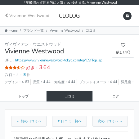
『年齢問わず世界的に人気』by ゆえまる: Vivienne Westwood
CLOLOG
Vivienne Westwood
Home
ブランド一覧
Vivienne Westwood
口コミ
ヴィヴィアン・ウエストウッド
Vivienne Westwood
欲しい(0)
URL：
https://www.viviennewestwood-tokyo.com/top/CSfTop.jsp
3.64
好き：
口コミ：
8
件
デザイン：4.63
品質：4.44
知名度：4.44
ブランドイメージ：4.44
満足度：4.
トップ
口コミ
ログ
← 前の口コミへ
⇑ 口コミ一覧へ
次の口コミへ →