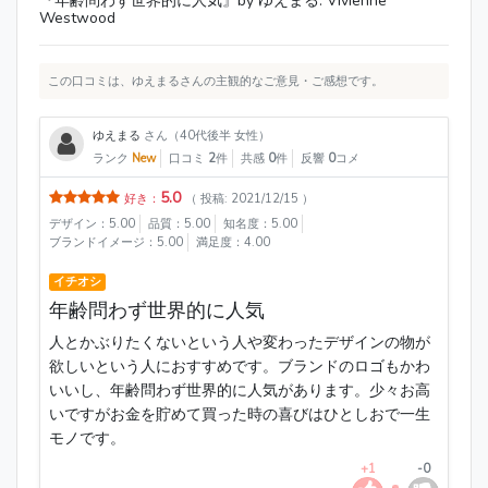
『年齢問わず世界的に人気』by ゆえまる: Vivienne
Westwood
この口コミは、ゆえまるさんの主観的なご意見・ご感想です。
ゆえまる
さん（40代後半 女性）
ランク
New
口コミ
2
件
共感
0
件
反響
0
コメ
5.0
好き：
（ 投稿: 2021/12/15 ）
デザイン：5.00
品質：5.00
知名度：5.00
ブランドイメージ：5.00
満足度：4.00
イチオシ
年齢問わず世界的に人気
人とかぶりたくないという人や変わったデザインの物が
欲しいという人におすすめです。ブランドのロゴもかわ
いいし、年齢問わず世界的に人気があります。少々お高
いですがお金を貯めて買った時の喜びはひとしおで一生
モノです。
+1
-0