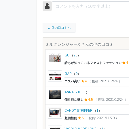
← 前の口コミへ
ミルクレンジャーX さんの他の口コミ
GU
（
25
）
誰もが知っているファストファッション
4
GAP
（
9
）
コスパ高い
4
（ 投稿: 2021/12/24 ）
ANNA SUI
（
1
）
個性時な魅力
4.5
（ 投稿: 2021/12/24 ）
CANDY STRIPPER
（
1
）
超個性的
5
（ 投稿: 2021/11/29 ）