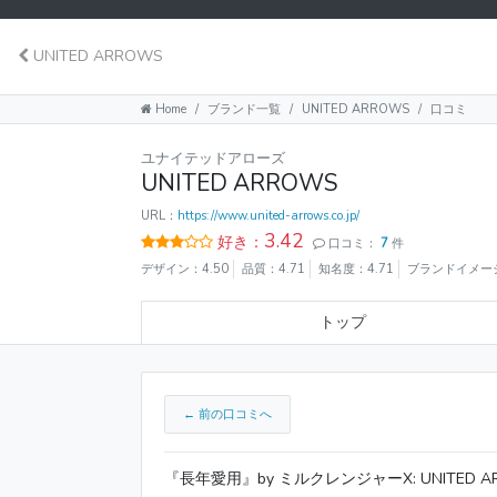
UNITED ARROWS
Home
ブランド一覧
UNITED ARROWS
口コミ
ユナイテッドアローズ
UNITED ARROWS
URL：
https://www.united-arrows.co.jp/
3.42
好き：
口コミ：
7
件
デザイン：4.50
品質：4.71
知名度：4.71
ブランドイメージ
トップ
← 前の口コミへ
『長年愛用』by ミルクレンジャーX: UNITED A