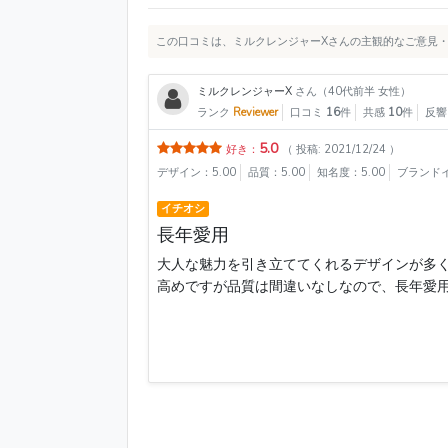
この口コミは、ミルクレンジャーXさんの主観的なご意見
ミルクレンジャーX
さん（40代前半 女性）
ランク
Reviewer
口コミ
16
件
共感
10
件
反
5.0
好き：
（ 投稿: 2021/12/24 ）
デザイン：5.00
品質：5.00
知名度：5.00
ブランドイ
イチオシ
長年愛用
大人な魅力を引き立ててくれるデザインが多
高めですが品質は間違いなしなので、長年愛