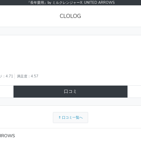
『長年愛用』by ミルクレンジャーX: UNITED ARROWS
CLOLOG
：4.71
満足度：4.57
口コミ
⇑ 口コミ一覧へ
RROWS