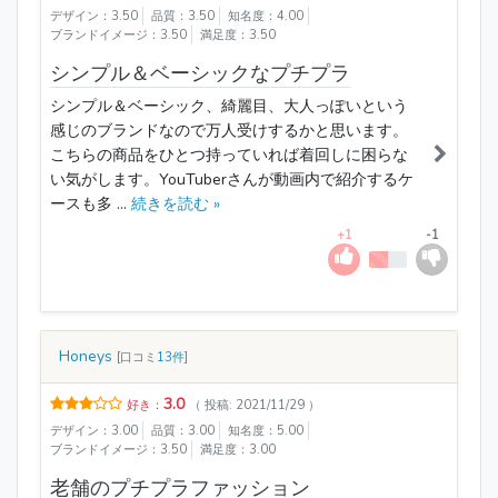
デザイン：3.50
品質：3.50
知名度：4.00
ブランドイメージ：3.50
満足度：3.50
シンプル＆ベーシックなプチプラ
シンプル＆ベーシック、綺麗目、大人っぽいという
感じのブランドなので万人受けするかと思います。
こちらの商品をひとつ持っていれば着回しに困らな
い気がします。YouTuberさんが動画内で紹介するケ
ースも多 ...
続きを読む »
+1
-1
Honeys
[口コミ
13件
]
3.0
好き：
（ 投稿: 2021/11/29 ）
デザイン：3.00
品質：3.00
知名度：5.00
ブランドイメージ：3.50
満足度：3.00
老舗のプチプラファッション