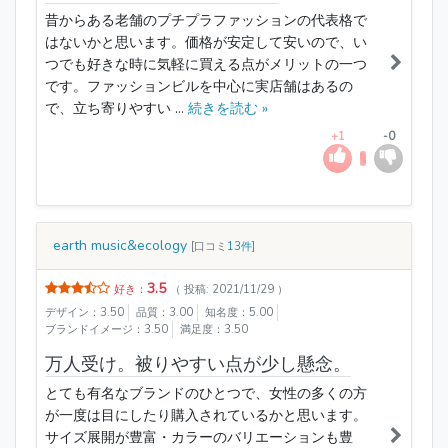
昔からある老舗のプチプラファッションの代表格で
はないかと思います。価格が安定して安いので、い
つでも好きな時に気軽に買える点がメリットの一つ
です。ファッションビルを中心に実店舗はあるの
で、立ち寄りやすい ...
続きを読む »
+1
-0
earth music&ecology
[口コミ
13件
]
3.5
好き：
（ 投稿: 2021/11/29 ）
デザイン：3.50
品質：3.00
知名度：5.00
ブランドイメージ：3.50
満足度：3.50
万人受け。被りやすい点が少し懸念。
とても有名なブランドのひとつで、女性の多くの方
が一度は目にしたり購入されているかと思います。
サイズ展開が豊富・カラーのバリエーションも豊