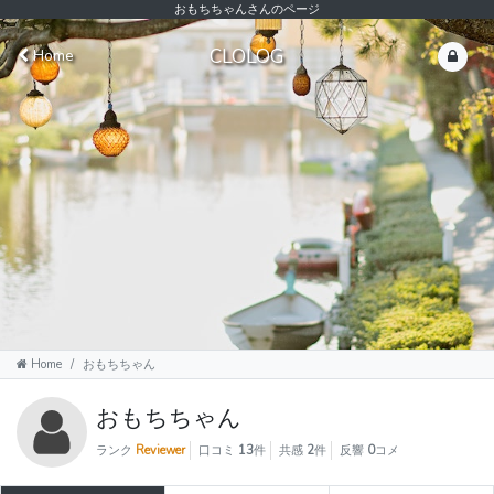
おもちちゃんさんのページ
CLOLOG
Home
Home
おもちちゃん
おもちちゃん
ランク
Reviewer
口コミ
13
件
共感
2
件
反響
0
コメ