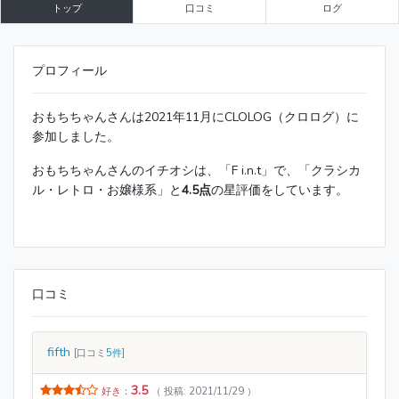
トップ
口コミ
ログ
プロフィール
おもちちゃんさんは2021年11月にCLOLOG（クロログ）に
参加しました。
おもちちゃんさんのイチオシは、「F i.n.t」で、「クラシカ
ル・レトロ・お嬢様系」と
4.5点
の星評価をしています。
口コミ
fifth
[口コミ
5件
]
3.5
好き：
（ 投稿: 2021/11/29 ）