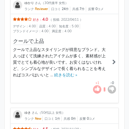
ゆかり
さん（30代後半 女性）
ランク
Reviewer
口コミ
24
件
共感
7
件
反響
0
コメ
4.0
好き：
（ 投稿: 2022/04/11 ）
デザイン：4.00
品質：4.00
知名度：5.00
ブランドイメージ：4.00
満足度：4.00
クールで上品
クールで上品なスタイリングが得意なブランド。大
人っぽくて洗練されたアイテムが多く、素材感が上
質でとても着心地が良いです。お安くはないけれ
ど、シンプルなデザインで長く着られることを考え
ればコスパはいいと ...
続きを読む »
+1
-0
ゆき
さん（50代以上 女性）
ランク
New
口コミ
1
件
共感
0
件
反響
0
コメ