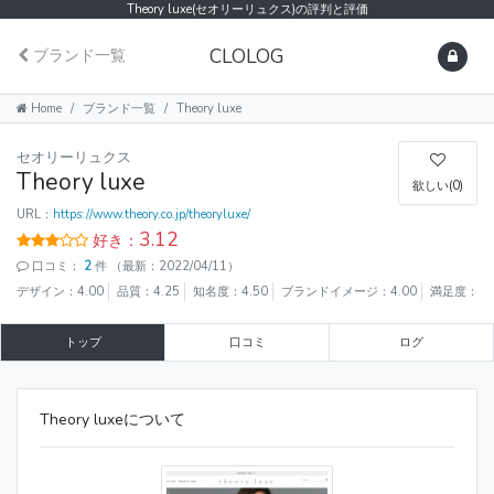
Theory luxe(セオリーリュクス)の評判と評価
CLOLOG
ブランド一覧
Home
ブランド一覧
Theory luxe
セオリーリュクス
Theory luxe
欲しい(0)
URL：
https://www.theory.co.jp/theoryluxe/
3.12
好き：
口コミ：
2
件
（最新：2022/04/11）
デザイン：4.00
品質：4.25
知名度：4.50
ブランドイメージ：4.00
満足度：4.
トップ
口コミ
ログ
Theory luxeについて