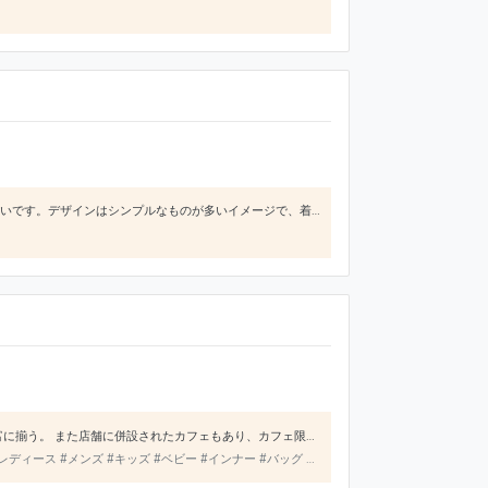
ファストファッションよりちょっとお高めです。その分、デザインや生地がよく、長く着られそうなものが多いです。デザインはシンプルなものが多いイメージで、着回しもしやすいです。メンズもレディースもあるので、家族でよく買い物に行きます。
babyから大人まで全ての年代が着用でき、洋服以外にもバッグや靴、ファブリックなどの雑貨アイテムも豊富に揃う。 また店舗に併設されたカフェもあり、カフェ限定グッズを購入したり買い物の後はゆっくりとお茶を飲んでくつろぐこともできる。
ディース #メンズ #キッズ #ベビー #インナー #バッグ #シューズ