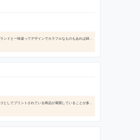
大人っぽい雰囲気のある店内がとても素敵で、店員さんの対応もどこへ行ってもすごく丁寧です。服は他のブランドと一味違ってデザインでカラフルなものもあれば綺麗な花柄、裏地が綺麗な色など他のブランドとの差別化がすごくされていて素敵です。
個性的でロックなデザインのイメージが強いブランドだと思います。洋服やバッグには、そのブランド名がロゴとしてプリントされている商品が展開していることが多くありますが、ヴィヴィアンウエストウッドの場合は、ブランド名よりもオーブと言われる天体のようなイラストが有名でしょう。このロゴを見れば、一目でヴィヴィアンウエストウッドだとわかるくらいです。また、色使いも鮮やかで独特です。チェック柄の商品が多いですが