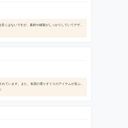
a.p.c.はフランスのブランドでデニムやロゴモチーフのスウェットなどのカジュアルアイテムが得意。お値段は安くはないですが、素材や縫製がしっかりしていてデザインがベーシックなので長く着られるアイテムが多いです。
ADAM ET ROPE'は、1990年にスタートした日本のファッションブランドでメンズ、レディースともに展開されています。また、各国の選りすぐりのアイテムが並ぶセレクトショップとしての顔も持っています。このブランドの魅力は、「誰からも好感を持たれやすいおしゃれさ」にあります。ORDINARY NEWNESS,ORDINARY COMFORT=普通の新しさ、普通の快適さをコンセプトにしていて、程よ
ズ