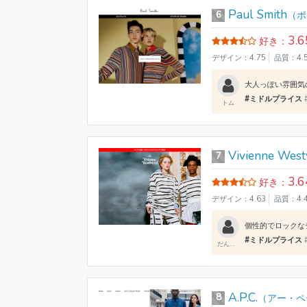
Paul Smith
6
（ポ
3.6
好き：
デザイン：4.75
品質：4.
#ミドルプライス
トム
Vivienne Wes
7
3.6
好き：
デザイン：4.63
品質：4.
#ミドルプライス
だんだん
A.P.C.
8
（アー・ペ