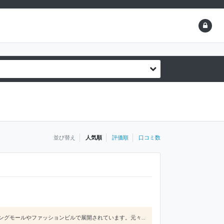
並び替え
人気順
評価順
口コミ数
niko and…は日本のファッションブランドでレディース、現在ではメンズも展開されていて、全国のショッピングモールやファッションビルで展開されています。元々はレディースのブランドでしたが、前述したように現在では柔らかな素材やゆったりとしたサイズ感、柔らかさを演出してくれるアイテムをメンズでもリリースしているので、カップルで着用できるところも魅力です。また、店内ではウェアのみならず、おしゃれなイン