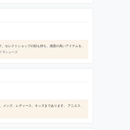
SHIPSは、1975年にスタートした日本のファッションブランドでメンズ、レディースともに展開されています。セレクトショップの顔も持ち、感度の高いアイテムを多数取り扱っています。このブランドの魅力は、主張しすぎないトレンド感のある服にあります。シンプルで大人しめのアイテムが多いですが、決して古臭くなく洗練されていて、どんな方にも好感を持ってもらえやすい主張しすぎないけどおしゃれなアイテムはセレクト
ッグ #シューズ
アニエスベーは、世界に8の子会社をもつグローバル企業です。 バッグ、財布、時計、服とカテゴリーが多く、メンズ、レディース、キッズまであります。 アニエスベーのロゴがポイントで全ての商品にロゴがついています。 大人から子供まで幅広い世代に使って頂ける商品が多いです。