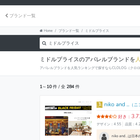
ブランド一覧
Home
ブランド一覧
ミドルプライス
ミドルプライスのアパレルブランドを
アパレルブランドを人気ランキングで探すならCLOLOG（クロ
1
～
10
件 / 全
284
件
niko and ...
1
（ニ
3.7
好き：
デザイン：4.55
品質：4.