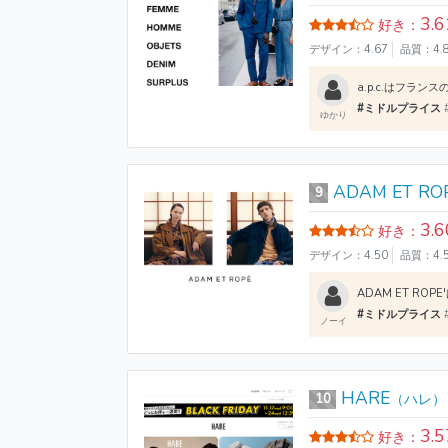
3.6
好き：
デザイン：4.67
品質：4.
#ミドルプライス
ゆかり
ADAM ET ROP
9
3.6
好き：
デザイン：4.50
品質：4.
#ミドルプライス
ノーイ
HARE
10
（ハレ）
3.5
好き：