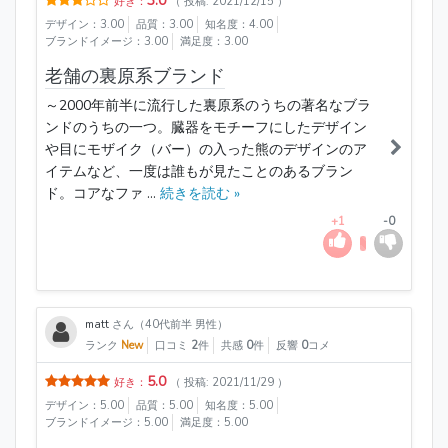
3.0
好き：
（ 投稿: 2021/12/15 ）
デザイン：3.00
品質：3.00
知名度：4.00
ブランドイメージ：3.00
満足度：3.00
老舗の裏原系ブランド
～2000年前半に流行した裏原系のうちの著名なブラ
ンドのうちの一つ。臓器をモチーフにしたデザイン
や目にモザイク（バー）の入った熊のデザインのア
イテムなど、一度は誰もが見たことのあるブラン
ド。コアなファ ...
続きを読む »
+1
-0
matt
さん（40代前半 男性）
ランク
New
口コミ
2
件
共感
0
件
反響
0
コメ
5.0
好き：
（ 投稿: 2021/11/29 ）
デザイン：5.00
品質：5.00
知名度：5.00
ブランドイメージ：5.00
満足度：5.00