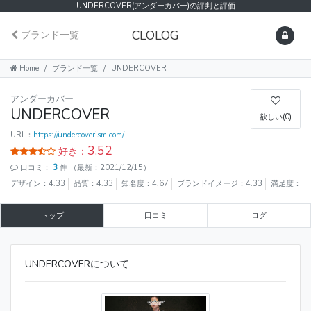
UNDERCOVER(アンダーカバー)の評判と評価
CLOLOG
ブランド一覧
Home
ブランド一覧
UNDERCOVER
アンダーカバー
UNDERCOVER
欲しい(0)
URL：
https://undercoverism.com/
3.52
好き：
口コミ：
3
件
（最新：2021/12/15）
デザイン：4.33
品質：4.33
知名度：4.67
ブランドイメージ：4.33
満足度：4.
トップ
口コミ
ログ
UNDERCOVERについて