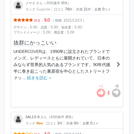
ノーイ
さん（30代後半 男性）
ランク
Supporter
口コミ
76
件
共感
21
件
反響
0
コメ
5.0
好き：
（ 投稿: 2021/12/13 ）
デザイン：5.00
品質：5.00
知名度：5.00
ブランドイメージ：5.00
満足度：5.00
抜群にかっこいい
UNDERCOVERは、1990年に設立されたブランドで
メンズ、レディースともに展開されていて、日本の
みならず世界的人気のあるブランドです。90年代後
半に巻き起こった裏原宿を中心としたストリートフ
ァッ ...
続きを読む »
+1
-0
SAL10-6
さん（40代前半 男性）
ランク
New
口コミ
3
件
共感
0
件
反響
0
コメ