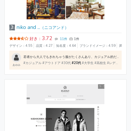
niko and ...
2
（ニコアンド）
3.72
好き：
11件
1件
デザイン：4.55
品質：4.27
知名度：4.64
ブランドイメージ：4.59
満足度：
若者から大人でもきれちゃう服がたくさんあり、カジュアル的だったりスポーティーだったりアウトドアでも使用できるような服や雑貨もたくさん置いてあります。アパレルだけでなくアクセサリーやバックも人気の商品です。
#カジュアル #アウトドア #30代
#20代
#大学生 #高校生 #レディース #メンズ #バッグ
あゆみ