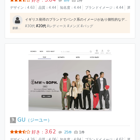
好き：
8件
1件
デザイン：4.63
品質：4.44
知名度：4.44
ブランドイメージ：4.44
満足度：
イギリス発祥のブランドでパンク系のイメージがあり個性的なデザインが印象的。服だけでなく小物もおしゃれで このブランドを象徴しているのが「オーブ」のマークで一度くらい目にした方もいるでしょう。 ネックレスなどはこの「オープ」がかなりの存在感があっておしゃれです。ほかにもハンカチや財布といった小物やバッグなども人気があり 品質も良くオススメできるブランドです。
#30代
#20代
#レディース #メンズ #バッグ
麒麟の翼
GU
9
（ジーユー）
3.62
好き：
25件
1件
デザイン：4.26
品質：4.06
知名度：4.84
ブランドイメージ：4.62
満足度：