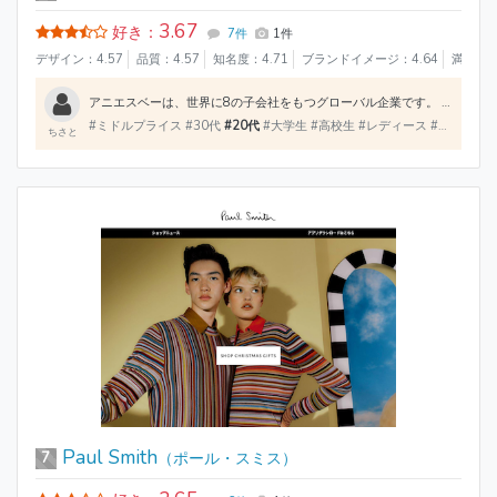
3.67
好き：
7件
1件
デザイン：4.57
品質：4.57
知名度：4.71
ブランドイメージ：4.64
満足度：
アニエスベーは、世界に8の子会社をもつグローバル企業です。 バッグ、財布、時計、服とカテゴリーが多く、メンズ、レディース、キッズまであります。 アニエスベーのロゴがポイントで全ての商品にロゴがついています。 大人から子供まで幅広い世代に使って頂ける商品が多いです。
#ミドルプライス #30代
#20代
#大学生 #高校生 #レディース #メンズ #キッズ #ベビー #バッグ
ちさと
Paul Smith
7
（ポール・スミス）