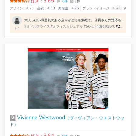
3.65
好き：
6件
1件
デザイン：4.75
品質：4.50
知名度：4.75
ブランドイメージ：4.60
満足度：
大人っぽい雰囲気のある店内がとても素敵で、店員さんの対応もどこへ行ってもすごく丁寧です。服は他のブランドと一味違ってデザインでカラフルなものもあれば綺麗な花柄、裏地が綺麗な色など他のブランドとの差別化がすごくされていて素敵です。
#ミドルプライス #オフィスカジュアル #50代 #40代 #30代
#20代
#大学
トム
Vivienne Westwood
8
（ヴィヴィアン・ウエストウッ
ド）
3.64