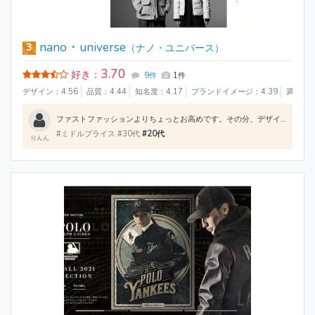
nano・universe
3
（ナノ・ユニバース）
3.70
好き：
9件
1件
デザイン：4.56
品質：4.44
知名度：4.17
ブランドイメージ：4.39
満足度：
ファストファッションよりちょっとお高めです。その分、デザインや生地がよく、長く着られそうなものが多いです。デザインはシンプルなものが多いイメージで、着回しもしやすいです。メンズもレディースもあるので、家族でよく買い物に行きます。
#ミドルプライス #30代
#20代
りんん