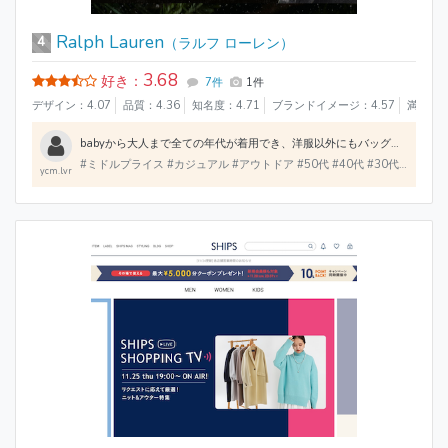
Ralph Lauren
4
（ラルフ ローレン）
3.68
好き：
7件
1件
デザイン：4.07
品質：4.36
知名度：4.71
ブランドイメージ：4.57
満足度：
babyから大人まで全ての年代が着用でき、洋服以外にもバッグや靴、ファブリックなどの雑貨アイテムも豊富に揃う。 また店舗に併設されたカフェもあり、カフェ限定グッズを購入したり買い物の後はゆっくりとお茶を飲んでくつろぐこともできる。
#ミドルプライス #カジュアル #アウトドア #50代 #40代 #30代
#20代
#
ycm.lvr