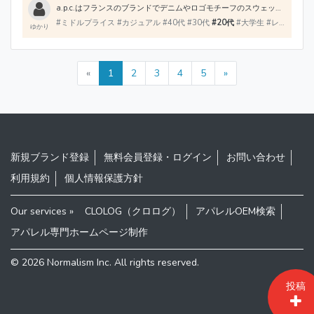
a.p.c.はフランスのブランドでデニムやロゴモチーフのスウェットなどのカジュアルアイテムが得意。お値段は安くはないですが、素材や縫製がしっかりしていてデザインがベーシックなので長く着られるアイテムが多いです。
#ミドルプライス #カジュアル #40代 #30代
#20代
#大学生 #レディース #メンズ #バッグ #シューズ
ゆかり
«
1
2
3
4
5
»
新規ブランド登録
無料会員登録・ログイン
お問い合わせ
利用規約
個人情報保護方針
Our services »
CLOLOG（クロログ）
アパレルOEM検索
アパレル専門ホームページ制作
© 2026
Normalism Inc
. All rights reserved.
投稿