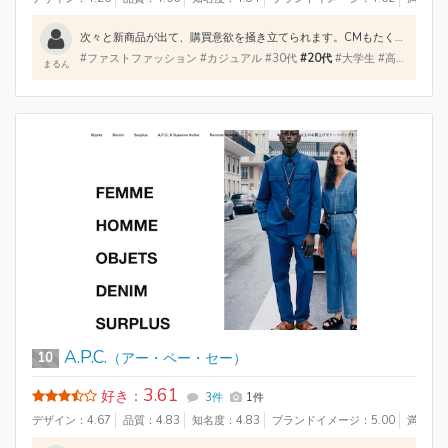
次々と新商品が出て、購買意欲を掻き立てられます。CMもたくさん出ていて知名度もあります。値段もお手頃で手が届きやすいです。デザインやカラーも豊富です。品質は値段相応ですが、ワンシーズン着るだけなら十分満足できます。
#ファストファッション #カジュアル #30代
#20代
#大学生 #高校生 #レディース
まるん
A.P.C.
10
（アー・ペー・セー）
3.61
好き：
3件
1件
デザイン：4.67
品質：4.83
知名度：4.83
ブランドイメージ：5.00
満足度：