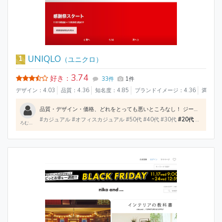
UNIQLO
1
（ユニクロ）
3.74
好き：
33件
1件
デザイン：4.03
品質：4.36
知名度：4.85
ブランドイメージ：4.36
満足度：
品質・デザイン・価格、どれをとっても悪いところなし！ ジーパンはストレッチが効いており、とても丈夫です。8年ほど同じジーパンを使っていますがいまだに破れ等のダメージはありません カジュアル・ビジネスカジュアル・シンプルにまとめたい人なんかにおすすめです！ ヒートテックは年々進化しておりとても重宝しています
#カジュアル #オフィスカジュアル #50代 #40代 #30代
#20代
#大学生 #高校生 #中学生 #小学生 #レディース #メンズ #キッズ #インナー
ろむっく