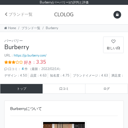
Burberry(バーバリー)の評判と評価
CLOLOG
ブランド一覧
Home
ブランド一覧
Burberry
バーバリー
Burberry
欲しい(0)
URL：
https://jp.burberry.com/
3.35
好き：
口コミ：
4
件
（最新：2022/02/14）
デザイン：4.50
品質：4.63
知名度：4.75
ブランドイメージ：4.63
満足度：4.
トップ
口コミ
ログ
Burberryについて