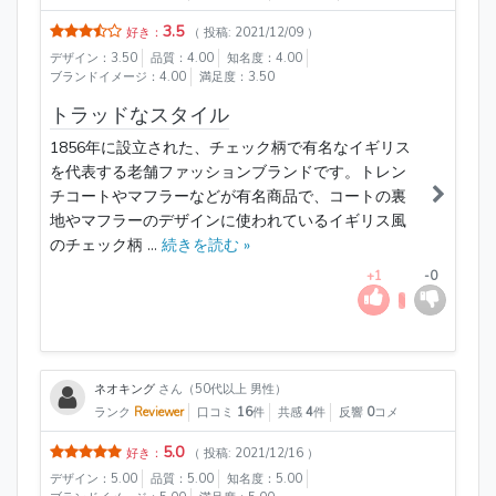
3.5
好き：
（ 投稿: 2021/12/09 ）
デザイン：3.50
品質：4.00
知名度：4.00
ブランドイメージ：4.00
満足度：3.50
トラッドなスタイル
1856年に設立された、チェック柄で有名なイギリス
を代表する老舗ファッションブランドです。トレン
チコートやマフラーなどが有名商品で、コートの裏
地やマフラーのデザインに使われているイギリス風
のチェック柄 ...
続きを読む »
+1
-0
ネオキング
さん（50代以上 男性）
ランク
Reviewer
口コミ
16
件
共感
4
件
反響
0
コメ
5.0
好き：
（ 投稿: 2021/12/16 ）
デザイン：5.00
品質：5.00
知名度：5.00