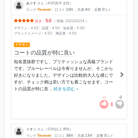
ありす
さん（40代前半 女性）
ランク
Reviewer
口コミ
10
件
共感
4
件
反響
0
コメ
5.0
好き：
（ 投稿: 2022/02/14 ）
デザイン：4.50
品質：4.50
知名度：5.00
ブランドイメージ：4.50
満足度：4.50
イチオシ
コートの品質が特に良い
知名度抜群ですし、ブリティッシュな高級ブランド
です。ブルーレーベルは今有りませんが、そこから
好きになりました。デザインは比較的大人な感じで
すが、チェック柄は若い方でも着こなせます。コー
トの品質が特に良 ...
続きを読む »
+1
-0
イオン
さん（50代以上 男性）
ランク
Reviewer
口コミ
36
件
共感
13
件
反響
0
コメ