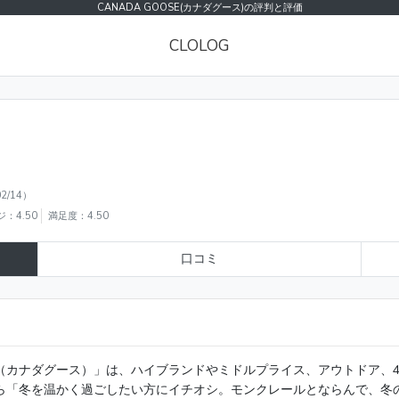
CANADA GOOSE(カナダグース)の評判と評価
CLOLOG
2/14）
：4.50
満足度：4.50
口コミ
OSE（カナダグース）」は、ハイブランドやミドルプライス、アウトドア
ら「冬を温かく過ごしたい方にイチオシ。モンクレールとならんで、冬