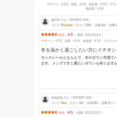
デザイン：4.50
品質：4.50
知名度：4.50
ブラ
満足度：4.50
ありす
さん（40代前半 女性）
ランク
Reviewer
口コミ
10
件
共感
4
件
反響
4.5
好き：
（ 投稿: 2022/02/14 ）
デザイン：4.50
品質：4.50
知名度：4.50
ブランドイ
冬を温かく過ごしたい方にイチオシ
モンクレールとならんで、冬のダウン市場で
ます。メンズですと重たいダウンも有りますが、女
かなかな
さん（30代前半 女性）
ランク
New
口コミ
5
件
共感
0
件
反響
0
コメ
4.5
好き：
（ 投稿: 2021/12/17 ）