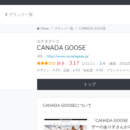
ブランド一覧
Home
ブランド一覧
CANADA GOOSE
カナダグース
CANADA GOOSE
URL：
https://www.canadagoose.jp/
3.17
好き：
口コミ：
2
件
（最新：2022/0
デザイン：4.50
品質：4.50
知名度：4.50
ブランドイメージ
トップ
CANADA GOOSEについて
「CANADA GO
ザーのありすさんか