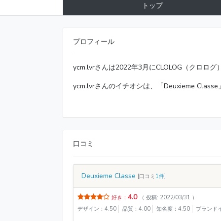
トップ
プロフィール
ycm.lvrさんは2022年3月にCLOLOG（クロ
ycm.lvrさんのイチオシは、「Deuxieme 
口コミ
Deuxieme Classe
[口コミ
1件
]
4.0
好き：
（ 投稿: 2022/03/31 ）
デザイン：4.50
品質：4.00
知名度：4.50
ブランドイ