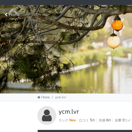
Home
Home
ycm.lvr
ycm.lvr
ランク
New
口コミ
5
件
共感
6
件
反響
0
コメ