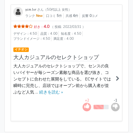
ycm.lvr
さん（50代以上 女性）
ランク
New
口コミ
5
件
共感
6
件
反響
0
コメ
4.0
好き：
（ 投稿: 2022/03/31 ）
デザイン：4.50
品質：4.00
知名度：4.50
ブランドイメージ：4.50
満足度：4.00
イチオシ
大人カジュアルのセレクトショップ
大人カジュアルのセレクトショップで、センスの良
いバイヤーが毎シーズン素敵な商品を選び抜き、コ
ンセプトに合わせた展開をしている。 ECサイトでは
瞬時に完売し、店頭ではオープン前から購入者が並
ぶなど人気 ...
続きを読む »
+2
-1