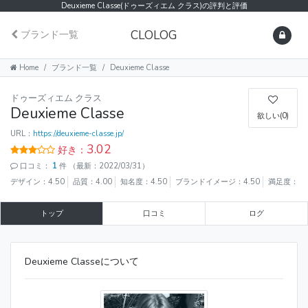
Deuxieme Classe(ドゥーズィエム クラス)の評判と評価
CLOLOG
ブランド一覧
Home
ブランド一覧
Deuxieme Classe
ドゥーズィエム クラス
Deuxieme Classe
欲しい(0)
URL：
https://deuxieme-classe.jp/
3.02
好き：
口コミ：
1
件
（最新：2022/03/31）
デザイン：4.50
品質：4.00
知名度：4.50
ブランドイメージ：4.50
満足度：4.
トップ
口コミ
ログ
Deuxieme Classeについて