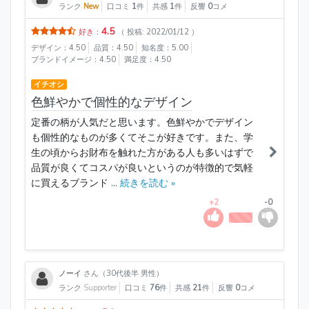
ランク
New
口コミ
1
件
共感
1
件
反響
0
コメ
4.5
好き：
（ 投稿: 2022/01/12 ）
デザイン：4.50
品質：4.50
知名度：5.00
ブランドイメージ：4.50
満足度：4.50
イチオシ
色鮮やかで個性的なデザイン
定番の柄が人気だと思います。色鮮やかでデザイン
も個性的なものが多くてそこが好きです。また、学
生の頃からお財布を触れた方がある人も多いはずで
品質が良くてコスパが良いというのが特徴的で気軽
に買えるブランド ...
続きを読む »
+2
-0
ノーイ
さん（30代後半 男性）
ランク
Supporter
口コミ
76
件
共感
21
件
反響
0
コメ