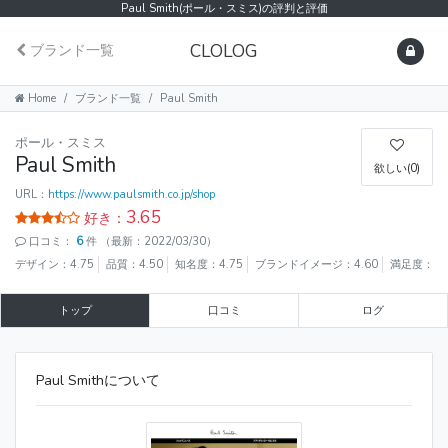
Paul Smith(ポール・スミス)の評判と評価
CLOLOG
ブランド一覧
Home
ブランド一覧
Paul Smith
ポール・スミス
Paul Smith
欲しい(0)
URL：
https://www.paulsmith.co.jp/shop
3.65
好き：
口コミ：
6
件
（最新：2022/03/30）
デザイン：4.75
品質：4.50
知名度：4.75
ブランドイメージ：4.60
満足度：4.
トップ
口コミ
ログ
Paul Smithについて