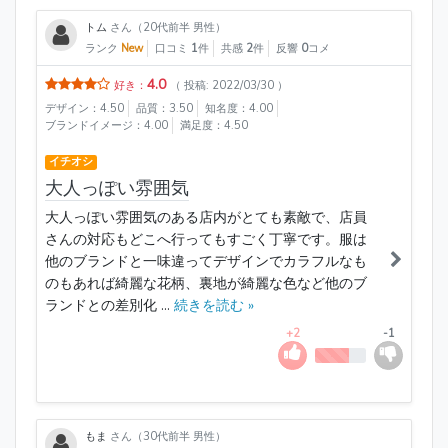
トム
さん（20代前半 男性）
ランク
New
口コミ
1
件
共感
2
件
反響
0
コメ
4.0
好き：
（ 投稿: 2022/03/30 ）
デザイン：4.50
品質：3.50
知名度：4.00
ブランドイメージ：4.00
満足度：4.50
イチオシ
大人っぽい雰囲気
大人っぽい雰囲気のある店内がとても素敵で、店員
さんの対応もどこへ行ってもすごく丁寧です。服は
他のブランドと一味違ってデザインでカラフルなも
のもあれば綺麗な花柄、裏地が綺麗な色など他のブ
ランドとの差別化 ...
続きを読む »
+2
-1
もま
さん（30代前半 男性）