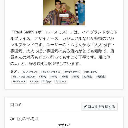
「Paul Smith（ポール・スミス）」は、ハイブランドやミド
ルプライス、デザイナーズ、カジュアルなどが特徴のアパ
レルブランドです。ユーザーのトムさんから「大人っぽい
雰囲気。大人っぽい雰囲気のある店内がとても素敵で、店
員さんの対応もどこへ行ってもすごく丁寧です。服は他
の...」と、好き度4点を獲得しています。
タグ：
#ハイブランド
#ミドルプライス
#デザイナーズ
#カジュアル
#オフィスカジュアル
#50代
#40代
#30代
#20代
#大学生
#高校生
#レディース
#メンズ
#バッグ
#シューズ
口コミ
口コミを投稿する
項目別の平均点