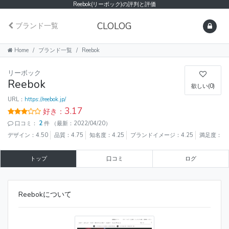
Reebok(リーボック)の評判と評価
CLOLOG
ブランド一覧
Home
ブランド一覧
Reebok
リーボック
Reebok
欲しい(0)
URL：
https://reebok.jp/
3.17
好き：
口コミ：
2
件
（最新：2022/04/20）
デザイン：4.50
品質：4.75
知名度：4.25
ブランドイメージ：4.25
満足度：4.
トップ
口コミ
ログ
Reebokについて