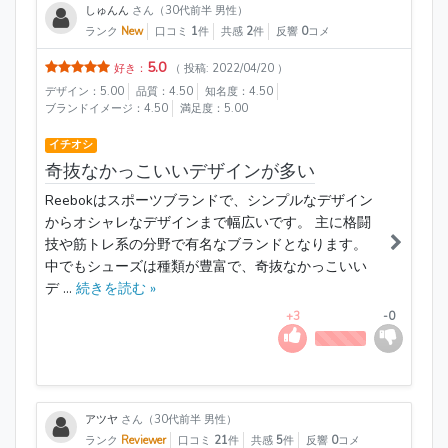
しゅんん
さん（30代前半 男性）
ランク
New
口コミ
1
件
共感
2
件
反響
0
コメ
5.0
好き：
（ 投稿: 2022/04/20 ）
デザイン：5.00
品質：4.50
知名度：4.50
ブランドイメージ：4.50
満足度：5.00
イチオシ
奇抜なかっこいいデザインが多い
Reebokはスポーツブランドで、シンプルなデザイン
からオシャレなデザインまで幅広いです。 主に格闘
技や筋トレ系の分野で有名なブランドとなります。
中でもシューズは種類が豊富で、奇抜なかっこいい
デ ...
続きを読む »
+3
-0
アツヤ
さん（30代前半 男性）
ランク
Reviewer
口コミ
21
件
共感
5
件
反響
0
コメ