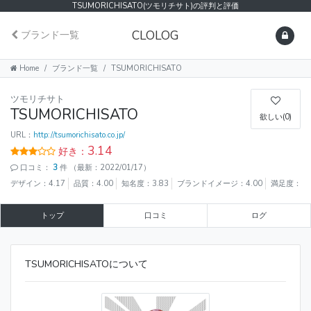
TSUMORICHISATO(ツモリチサト)の評判と評価
CLOLOG
ブランド一覧
Home
ブランド一覧
TSUMORICHISATO
ツモリチサト
TSUMORICHISATO
欲しい(0)
URL：
http://tsumorichisato.co.jp/
3.14
好き：
口コミ：
3
件
（最新：2022/01/17）
デザイン：4.17
品質：4.00
知名度：3.83
ブランドイメージ：4.00
満足度：4.
トップ
口コミ
ログ
TSUMORICHISATOについて