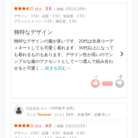
3.5
好き：
（ 投稿: 2021/12/09 ）
デザイン：3.50
品質：3.50
知名度：3.50
ブランドイメージ：3.50
満足度：3.50
独特なデザイン
独特なデザインの服が多いです。20代は全身コーデ
ィネートしても可愛く着れます。30代以上になって
も着れるものもあります。デザイン性が高いのでシ
ンプルな服のアクセントとして一つ選んで組み合わ
せると可愛く ...
続きを読む »
+2
-0
だんだん
さん（40代前半 女性）
ランク
Reviewer
口コミ
11
件
共感
5
件
反響
0
コメ
4.0
好き：
（ 投稿: 2021/11/29 ）
デザイン：4.50
品質：4.50
知名度：4.00