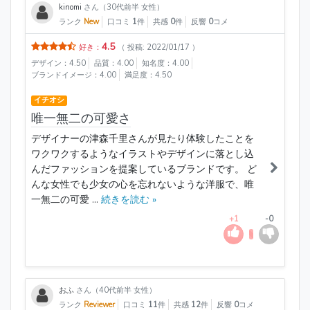
kinomi
さん（30代前半 女性）
ランク
New
口コミ
1
件
共感
0
件
反響
0
コメ
4.5
好き：
（ 投稿: 2022/01/17 ）
デザイン：4.50
品質：4.00
知名度：4.00
ブランドイメージ：4.00
満足度：4.50
イチオシ
唯一無二の可愛さ
デザイナーの津森千里さんが見たり体験したことを
ワクワクするようなイラストやデザインに落とし込
んだファッションを提案しているブランドです。 ど
んな女性でも少女の心を忘れないような洋服で、唯
一無二の可愛 ...
続きを読む »
+1
-0
おふ
さん（40代前半 女性）
ランク
Reviewer
口コミ
11
件
共感
12
件
反響
0
コメ