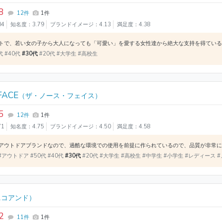
8
12件
1件
04
知名度：3.79
ブランドイメージ：4.13
満足度：4.38
代 #40代
#30代
#20代 #大学生 #高校生
FACE
（ザ・ノース・フェイス）
5
12件
1件
71
知名度：4.75
ブランドイメージ：4.50
満足度：4.58
アウトドア #50代 #40代
#30代
#20代 #大学生 #高校生 #中学生 #小学生 #レディース 
ニコアンド）
2
11件
1件