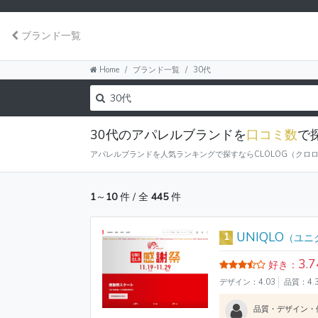
ブランド一覧
Home
ブランド一覧
30代
30代のアパレルブランドを
口コミ数
で
アパレルブランドを人気ランキングで探すならCLOLOG（クロロ
1
～
10
件 / 全
445
件
UNIQLO
1
（ユニ
3.7
好き：
デザイン：4.03
品質：4.