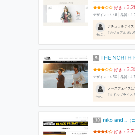
3.2
好き：
デザイン：4.46
品質：4.
#カジュアル #50
Mrs.Cibber
THE NORTH 
9
3.3
好き：
デザイン：4.50
品質：4.
#ミドルプライス #
たかさん
niko and ...
10
（
3.7
好き：