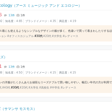
cology
（アース ミュージック アンド エコロジー）
6
13件
1件
92
知名度：4.65
ブランドイメージ：4.35
満足度：4.19
ション #オフィスカジュアル
#30代
#20代 #大学生 #レディース
ーズ）
1
13件
1件
88
知名度：4.50
ブランドイメージ：4.15
満足度：4.15
代 #40代
#30代
#20代 #大学生 #高校生 #中学生 #レディース
2
（サマンサ モスモス）