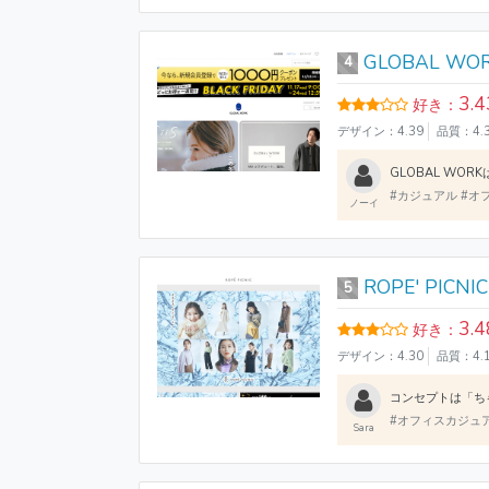
GLOBAL WO
4
3.4
好き：
デザイン：4.39
品質：4.
#カジュアル #
ノーイ
ROPE' PICNIC
5
3.4
好き：
デザイン：4.30
品質：4.
#オフィスカジュ
Sara