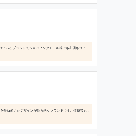
GLOBAL WORKは、日本のファッションブランドでメンズ、レディース、そして、キッズアイテムも展開されているブランドでショッピングモール等にも出店されています。 ナチュラルな雰囲気やテイストを軸に淡い色彩やシンプルなデザインが着る人の印象を柔らかく見せてくれます。また、前述したようにキッズも展開されているので家族合わせてコーディネートできる点も魅力です。どんな人にも好印象を持ってもらえやすい
コンセプトは「ちゃんと＋かわいい」。オフィスカジュアルとしても使えるような、女性らしさと大人っぽさを兼ね備えたデザインが魅力的なブランドです。価格帯もお手頃なので、綺麗めなファッションを安く揃えたい方にはピッタリです。