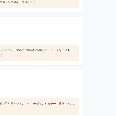
ース #メンズ #キッズ #インナー
世界中に2千店舗以上の直営店を展開しているスペインのファストファッションブランドです。カジュアルからセミフォーマルまで幅広い品揃えで、シックなモノトーンスタイルが主流のブランドです。日本国内だけでも80店舗以上展開している有名ブランドです。
ズ
次々と新商品が出て、購買意欲を掻き立てられます。CMもたくさん出ていて知名度もあります。値段もお手頃で手が届きやすいです。デザインやカラーも豊富です。品質は値段相応ですが、ワンシーズン着るだけなら十分満足できます。