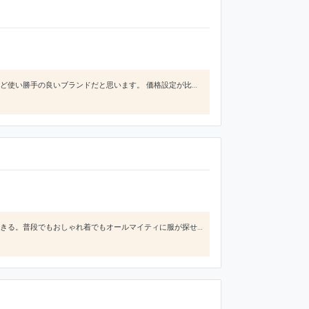
普段着にもオフィス着にも使えるようなシンプルなデザインの服が多く、色違いで買って着まわしたりするほど使い勝手の良いブランドだと思います。 価格設定が比較的リーズナブルで手が届きやすいという点も愛用する理由の一つです。
可愛らしいデザインの洋服がたくさんありお値段もリーズナブルで買い物しやすい。幅広い年代の方が利用できる。普段でもおしゃれ着でもオールマイティに服が探せる。同じ種類の商品でも色のバリュエーションがたくさんあったりするのでお気にいりの色の服が見つかりやすいように思う。品質もそこまで気にするほど悪くないように感じる。