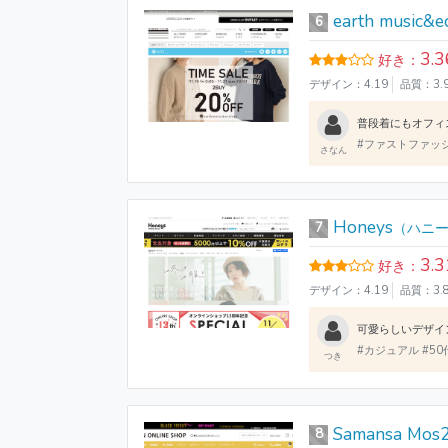
earth music&e
6
3.3
好き：
デザイン：4.19
品質：3.
#ファストファッ
さなん
Honeys
7
（ハニ
3.3
好き：
デザイン：4.19
品質：3.
#カジュアル #50
つき
Samansa Mos
8