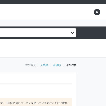
並び替え
人気順
評価順
口コミ数
品質・デザイン・価格、どれをとっても悪いところなし！ ジーパンはストレッチが効いており、とても丈夫です。8年ほど同じジーパンを使っていますがいまだに破れ等のダメージはありません カジュアル・ビジネスカジュアル・シンプルにまとめたい人なんかにおすすめです！ ヒートテックは年々進化しておりとても重宝しています