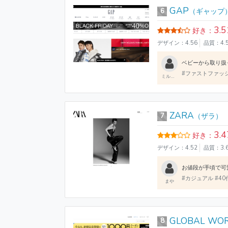
GAP
6
（ギャップ
3.5
好き：
デザイン：4.56
品質：4.
#ファストファッショ
ミルクレンジャーX
ZARA
7
（ザラ）
3.4
好き：
デザイン：4.52
品質：3.
#カジュアル #40
まや
GLOBAL WO
8