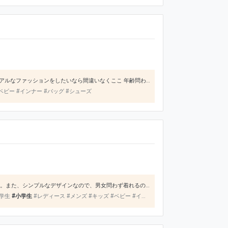
安い！シンプル！カジュアル！ならGUで決まりってぐらいお気に入りです ほんとに低価格で高品質！カジュアルなファッションをしたいなら間違いなくここ 年齢問わず着こなさるものが多く、何か探すなら間違いなく一度は寄るべきブランドです
ベビー #インナー #バッグ #シューズ
全体的に品質が良いので価格が高めです。しかし、素材がとても丈夫なため劣化しにくく、長年愛用できます。また、シンプルなデザインなので、男女問わず着れるのが魅力です。アウトドアブランドの中でも常にトップの人気を誇っています。
中学生
#小学生
#レディース #メンズ #キッズ #ベビー #インナー #バッグ #シューズ