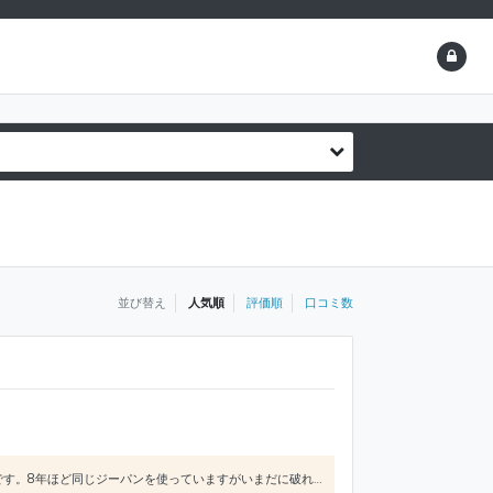
並び替え
人気順
評価順
口コミ数
品質・デザイン・価格、どれをとっても悪いところなし！ ジーパンはストレッチが効いており、とても丈夫です。8年ほど同じジーパンを使っていますがいまだに破れ等のダメージはありません カジュアル・ビジネスカジュアル・シンプルにまとめたい人なんかにおすすめです！ ヒートテックは年々進化しておりとても重宝しています