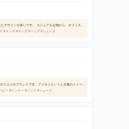
品質がよく、万人受けするデザインが多いです。 ユニクロのようにシンプルすぎず、今のトレンドを取り入れたデザインが多いです。 カジュアルな物から、オフィスで着れそうな物まで幅広く取りそろえていると思います。 また子供服もあるので、リンクコーデを楽しんだりも出来ます。
 #メンズ #キッズ #バッグ #シューズ
アメカジが好きな方で、体にフィットするスリムスタイルで少しパンキッシュなテイストの服装が好きな方にオススメのブランドです。アメカジというと古着のイメージが強いかと思いますが、HYSTERICGLAMOURの服は、カジュアルな中にも気品があり、コーディネイトを引き締めてくれます。値段はアメカジブランドの中でも群を抜いて高額で、効果素材的にも少し弱いものが多いですが、着回しや洗濯などに十分に気を付ける
ベビー #インナー #バッグ #シューズ