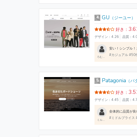
GU
4
（ジーユー）
3.6
好き：
デザイン：4.26
品質：4.
#カジュアル #50代
ろむっく
Patagonia
5
（パ
3.5
好き：
デザイン：4.45
品質：4.
#ミドルプライス #
ミルクレンジャーX