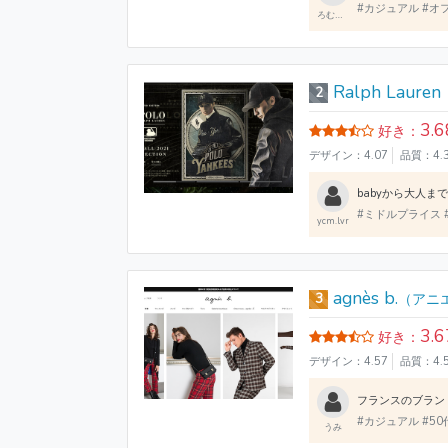
#カジュアル #オフ
ろむっく
Ralph Lauren
2
3.6
好き：
デザイン：4.07
品質：4.
#ミドルプライス #
ycm.lvr
agnès b.
3
（アニ
3.6
好き：
デザイン：4.57
品質：4.
#カジュアル #50代
うみ