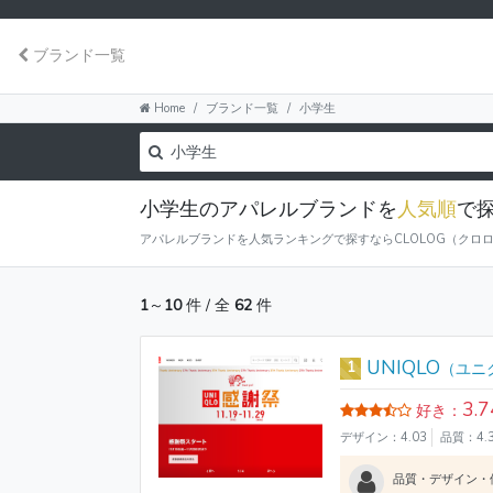
ブランド一覧
Home
ブランド一覧
小学生
小学生のアパレルブランドを
人気順
で
アパレルブランドを人気ランキングで探すならCLOLOG（クロ
1
～
10
件 / 全
62
件
UNIQLO
1
（ユニ
3.7
好き：
デザイン：4.03
品質：4.