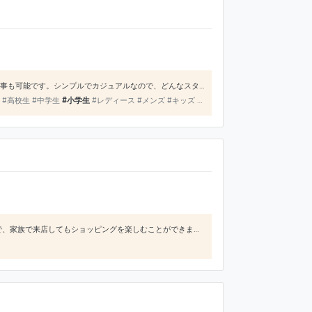
ベビーから取り扱っており、ファミリーで取り入れる事ができます。同じデザインを着てお揃いで揃えられる事も可能です。シンプルでカジュアルなので、どんなスタイルにも合わせられます。お値段もリーズナブルだけど、高品質なのでコスパ高いのが魅力です。
生 #高校生 #中学生
#小学生
#レディース #メンズ #キッズ #ベビー #インナー #バッグ
お値段が手頃で可愛いおしゃれな洋服が多いです。 レディースメンズだけでなくキッズやベヒー物もあるので、家族で来店してもショッピングを楽しむことができます。 お店の雰囲気も自由に見れる感じであまり声をかけられないので、ゆっくり見ることができます。