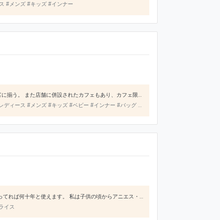
ス #メンズ #キッズ #インナー
babyから大人まで全ての年代が着用でき、洋服以外にもバッグや靴、ファブリックなどの雑貨アイテムも豊富に揃う。 また店舗に併設されたカフェもあり、カフェ限定グッズを購入したり買い物の後はゆっくりとお茶を飲んでくつろぐこともできる。
レディース #メンズ #キッズ #ベビー #インナー #バッグ #シューズ
フランスのブランドです。 シンプルなデザインで普段使いもいい、どの時代でも合うデザインです。 一つ持ってれば何十年と使えます。 私は子供の頃からアニエス・ベーを着てましたが今当時の子供服を見ても古くないデザインです。 子供ができたら着せてあげたいです。
プライス