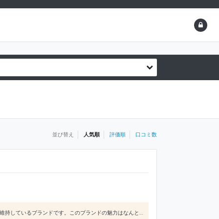
並び替え
人気順
評価順
口コミ数
N.HOOLYWOODは、2002年にスタートした日本のメンズファッションブランドで20年以上に渡り、人気を維持しているブランドです。このブランドの魅力はなんといっても、「古着とミリタリーをアップデートさせたアイテム」にあります。Levisのヴィンテージデニムやベトジャン、ミリタリーコートなどをストリートウェアとして昇華させたアイテムは国内外で人気を博しています。また、ファッション感度の高い日本の