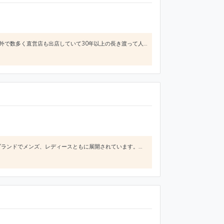
CABANE de ZUCCaは、1988年にスタートしたファッションブランドでメンズ、レディース共に展開し国内外で数多く直営店も出店していて30年以上の長き渡って人気を誇るブランドです。元々レディースブランドとしてスタートしたので、メンズのアイテムに関してもフェミニンな雰囲気のあるアイテムが多い点が特徴です。また、「着る人にも、見る人にも心地よく」というコンセプト通り着心地の良い素材にこだわった
SWITCHBLADEは、L'Arc~en~CielのhydeさんとRoenの元デザイナー高原啓さんが2017年にスタートしたブランドでメンズ、レディースともに展開されています。「飛び出しナイフ」というブランド名の通り、周りに流されない尖ったクールなファッションが特徴でカラーは無骨なブロックがメインなところんロック要素の強いアイテムが多数リリースされています。例えば、ライダースジャケットはスウェッ