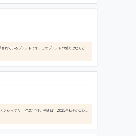
glambは、2003年にスタートした日本のメンズファッションブランドで国内のセレクトショップにて多数展開されているブランドです。このブランドの魅力はなんといっても「男らしい泥臭いかっこよさ」にあると思います。NIRVANAやPearl Jamを中心にアメリカで広がったグランジファッションを基本の軸としつつ、ワークスタイルやトラッドをミックスさせた独自のかっこよさが男性的な魅力を演出してくれます。
GalaabenDは、日本のメンズファッションブランドで2004年にスタートしました。このブランドの魅力はなんといっても、“色気”です。例えば、2021年秋冬のコレクションではとことんモノトーンにこだわり、ナポレオンジャケットやライダース、タキシードジャケットなど無骨なアイテムが数多く発表されましたがそれらのハードなアイテムにメンズスカートやキャップ、フリルを合わせることによって独特の色気を演出し