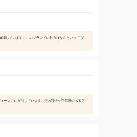
KIDILLは2014年にスタートしたファッションブランドで2016年からはフラッグショップ“KIDILL ROOM”を展開しています。このブランドの魅力はなんといっても“パンク精神を感じる服作り”です。例えば、2018年春夏にはpublic image limitedのjohn lydon、2018年秋冬にはThe damnedというロンドンパンクの中心人物たちをテーマに掲げ音楽を感じるコレクシ
ohta(オオタ)は、デザイナーの太田雅貴による日本のファッションブランドで2007年にスタートしメンズレディース共に展開しています。その独特な空気感のあるアイテムが人気を集めファッション感度の高い人たちがこぞって着用しています。このブランドの魅力は“自由な発想“です。 例えば、2020年の春夏のコレクションでは“クラシックスポーツウェアの再考“をテーマにビタミンカラーの発色の良いセットアップや