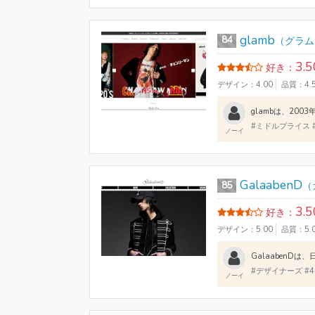
glamb
84
（グラム
3.5
好き：
デザイン：4.00
品質：4.
#ミドルプライス 
ノーイ
GalaabenD
85
（
3.5
好き：
デザイン：5.00
品質：5.
#デザイナーズ #
ノーイ