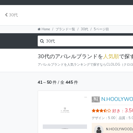
30代
Home
ブランド一覧
30代
5ページ目
30代のアパレルブランドを
人気順
で探
アパレルブランドを人気ランキングで探すならCLOLOG（クロロ
41
～
50
件 / 全
445
件
N.HOOLYW
81
3.5
好き：
デザイン：5.00
品質：5.