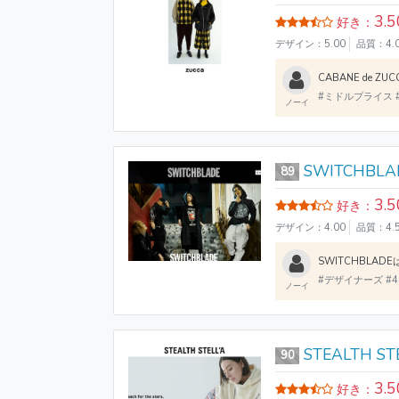
3.5
好き：
デザイン：5.00
品質：4.
#ミドルプライス 
ノーイ
SWITCHBLA
89
3.5
好き：
デザイン：4.00
品質：4.
#デザイナーズ #
ノーイ
STEALTH ST
90
3.5
好き：