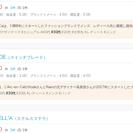
0
1件
1件
00
知名度：5.00
ブランドイメージ：4.50
満足度：5.00
#デザイナーズ #カジュアル #40代
#30代
#20代 #大学生 #レディース #メンズ
DE
（スイッチブレード）
0
1件
1件
50
知名度：3.00
ブランドイメージ：4.50
満足度：4.50
40代
#30代
#20代 #レディース #メンズ #バッグ
ELL'A
（ステルスステラ）
0
1件
1件