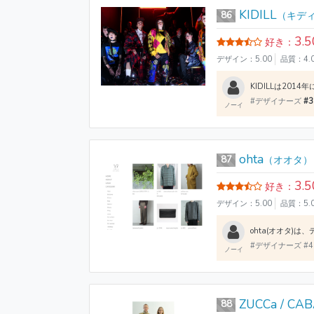
KIDILL
86
（キデ
3.5
好き：
デザイン：5.00
品質：4.
#デザイナーズ
#
ノーイ
ohta
87
（オオタ）
3.5
好き：
デザイン：5.00
品質：5.
#デザイナーズ #
ノーイ
ZUCCa / CA
88