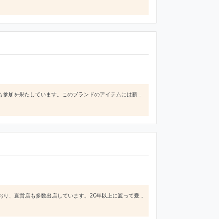
Children of the discordanceは、日本のメンズファッションブランドで2020年7月にはミラノコレクションにも参加を果たしています。このブランドのアイテムには新世代のストリートスタイルを感じる魅力が詰まっています。ロックやヒップホップなどのストリートカルチャーやヴィンテージ古着の雰囲気などをミックスさせたデザインや国内問わず海外でも注目を集めています。例えば、2021年の秋冬
FRAPBOISは、2001年にスタートした日本のファッションブランドでメンズ、レディースともに展開されており、直営店も多数出店しています。20年以上に渡って愛されているブランドで又吉直樹さんなどファッション感度の高い芸能人の方にも多く着用されています。このブランドの魅力は“独自の可愛さ”にあります。コンセプトの「大人げない大人の服」という言葉通りゆったりとしたサイズ感や不思議なイラストのモチーフ