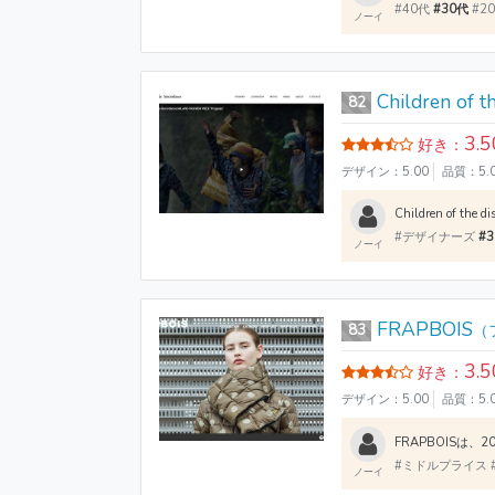
#40代
#30代
#2
ノーイ
Children of t
82
3.5
好き：
デザイン：5.00
品質：5.
#デザイナーズ
#
ノーイ
FRAPBOIS
83
（
3.5
好き：
デザイン：5.00
品質：5.
#ミドルプライス 
ノーイ